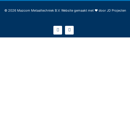
© 2026 Mazcom Metaaltechniek B.V. Website gemaakt met ♥ door
JD Projecten